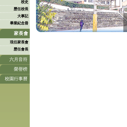
校史
歷任校長
大事記
畢業紀念冊
家長會
現任家長會
歷任會長
六月音符
榮譽榜
校園行事曆