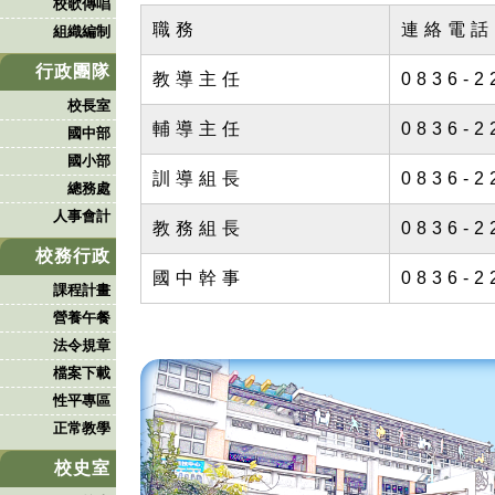
校歌傳唱
職務
連絡電話
組織編制
行政團隊
教導主任
0836-2
校長室
輔導主任
0836-2
國中部
國小部
訓導組長
0836-2
總務處
人事會計
教務組長
0836-2
校務行政
國中幹事
0836-2
課程計畫
營養午餐
法令規章
檔案下載
性平專區
正常教學
校史室