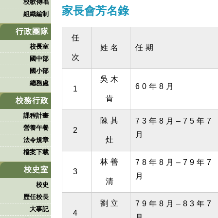
校歌傳唱
家長會芳名錄
組織編制
行政團隊
任
校長室
姓名
任期
次
國中部
國小部
吳木
總務處
60年8月
1
肯
校務行政
課程計畫
陳其
73年8月–75年7
營養午餐
2
月
灶
法令規章
檔案下載
林善
78年8月–79年7
校史室
3
月
清
校史
歷任校長
劉立
79年8月–83年7
大事記
4
月