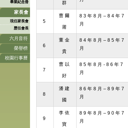
畢業紀念冊
群
家長會
曹爾
83年8月–84年7
5
現任家長會
月
莆
歷任會長
六月音符
董金
84年8月–85年7
6
月
榮譽榜
貴
校園行事曆
曹以
85年8月-86年7
7
月
好
潘建
86年8月–89年7
8
月
國
李依
89年8月–90年7
9
月
寶