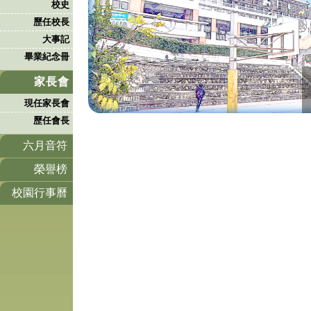
校史
歷任校長
大事記
畢業紀念冊
家長會
現任家長會
歷任會長
六月音符
榮譽榜
校園行事曆