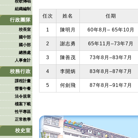
校歌傳唱
組織編制
任次
姓名
任期
行政團隊
1
陳明月
60年8月– 65年10月
校長室
國中部
2
謝志勇
65年11月–73年7月
國小部
總務處
3
陳善茂
73年8月–83年7月
人事會計
4
李開炳
83年8月–87年7月
校務行政
課程計畫
5
何劍飛
87年8月–91年7月
營養午餐
法令規章
檔案下載
性平專區
正常教學
校史室